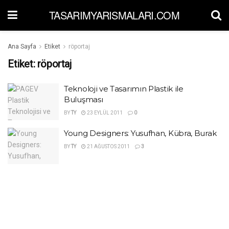
TASARIMYARISMALARI.COM
Ana Sayfa
Etiket
röportaj
Etiket:
röportaj
Teknoloji ve Tasarımın Plastik ile
Buluşması
BY
TY
23 EYLÜL 2011
0
Young Designers: Yusufhan, Kübra, Burak
BY
TY
21 AĞUSTOS 2011
3