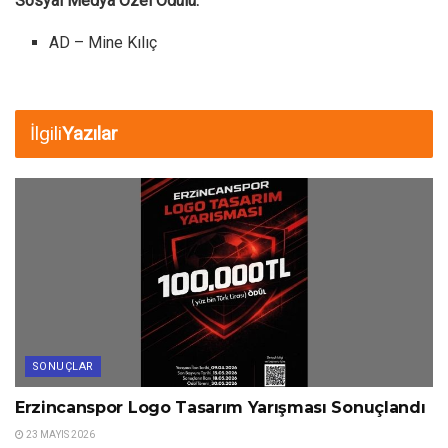
Sosyal Medya Özel Ödülü:
AD – Mine Kılıç
İlgili
Yazılar
SONUÇLAR
Erzincanspor Logo Tasarım Yarışması Sonuçlandı
23 MAYIS 2026