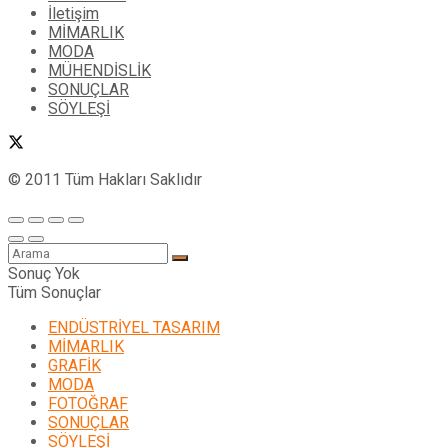
İletişim
MİMARLIK
MODA
MÜHENDİSLİK
SONUÇLAR
SÖYLEŞİ
© 2011 Tüm Hakları Saklıdır
Sonuç Yok
Tüm Sonuçlar
ENDÜSTRİYEL TASARIM
MİMARLIK
GRAFİK
MODA
FOTOĞRAF
SONUÇLAR
SÖYLEŞİ