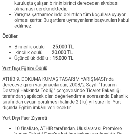
kuruluşta çalışan birinin birinci dereceden akrabası
olmaması gerekmektedir.
Yarışma şartnamesinde belirtilen tüm koşullara uyuyor
olması şarttır. Bu şartlara uymayanların başvuruları kabul
edilmez.
Ödüller:
Birincilik ödülü :
25.000 TL
İkincilik ödülü :
20.000 TL
Üçüncülük ödülü :
15.000 TL
Yurt Dışı Eğitim Ödülü
ATHİB 9. DOKUMA KUMAŞ TASARIM YARIŞMASI’nda
dereceye giren yarışmacılardan, 2008/2 Sayılı “Tasarım
Desteği Hakkında Tebliğ” çerçevesinde Ticaret Bakanlığı
tarafından yapılacak olan değerlendirme sonrasında Bakanlık
tarafından uygun görülmesi halinde 2 (iki) yıl süre ile Yurt
dışında Eğitim imkânı verilecektir.
Yurt Dışı Fuar Ziyareti
10 finaliste, ATHİB tarafından, Uluslararası Premiere