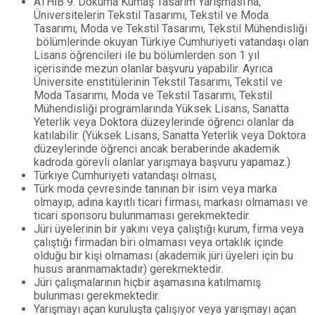
ATHİB 9. Dokuma Kumaş Tasarım Yarışması’na;
Üniversitelerin Tekstil Tasarımı, Tekstil ve Moda
Tasarımı, Moda ve Tekstil Tasarımı, Tekstil Mühendisliği
bölümlerinde okuyan Türkiye Cumhuriyeti vatandaşı olan
Lisans öğrencileri ile bu bölümlerden son 1 yıl
içerisinde mezun olanlar başvuru yapabilir. Ayrıca
Üniversite enstitülerinin Tekstil Tasarımı, Tekstil ve
Moda Tasarımı, Moda ve Tekstil Tasarımı, Tekstil
Mühendisliği programlarında Yüksek Lisans, Sanatta
Yeterlik veya Doktora düzeylerinde öğrenci olanlar da
katılabilir. (Yüksek Lisans, Sanatta Yeterlik veya Doktora
düzeylerinde öğrenci ancak beraberinde akademik
kadroda görevli olanlar yarışmaya başvuru yapamaz.)
Türkiye Cumhuriyeti vatandaşı olması,
Türk moda çevresinde tanınan bir isim veya marka
olmayıp, adına kayıtlı ticari firması, markası olmaması ve
ticari sponsoru bulunmaması gerekmektedir.
Jüri üyelerinin bir yakını veya çalıştığı kurum, firma veya
çalıştığı firmadan biri olmaması veya ortaklık içinde
olduğu bir kişi olmaması (akademik jüri üyeleri için bu
husus aranmamaktadır) gerekmektedir.
Jüri çalışmalarının hiçbir aşamasına katılmamış
bulunması gerekmektedir.
Yarışmayı açan kuruluşta çalışıyor veya yarışmayı açan