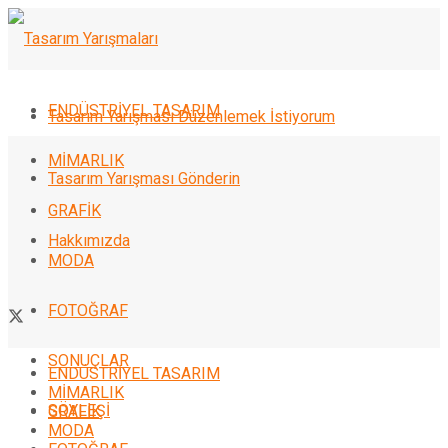
ENDÜSTRİYEL TASARIM
Tasarım Yarışması Düzenlemek İstiyorum
MİMARLIK
Tasarım Yarışması Gönderin
GRAFİK
Hakkımızda
MODA
FOTOĞRAF
SONUÇLAR
ENDÜSTRİYEL TASARIM
MİMARLIK
SÖYLEŞİ
GRAFİK
MODA