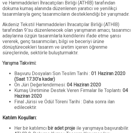
ve Hammaddeleri İhracatçıları Birliği (ATHİB) tarafından
dokuma kumaş alanında düzenlenen yaratıcı ve yenilikçi
tasarımlarıyla genç tasarımcıların desteklendiği bir yarışmadır.
Akdeniz Tekstil Hammaddeleri İhracatçılar Birliği (ATHİB)
tarafından 9.’su düzenlenecek olan yarışmanın amacı; tasarımcı
adaylarına özgün tasarımlarla kendilerini ifade etme şansı
vererek, genç tasarımcıları, bilgi ve beceriyi ürüne
dönüştürecekleri tasarım ve üretim içeren öğrenme
süreçlerinde, sektörle buluşturmaktır.
Yarışma Takvimi:
Başvuru Dosyaları Son Teslim Tarihi :
01 Haziran 2020
(Saat 17.30’a kadar)
Ön Jüri Değerlendirmesi:
04 Haziran 2020
Kumaş Üretimine Destek Veren Firmalar İle Toplantı:
04
Haziran 2020
Final Jürisi ve Ödül Töreni Tarihi : Daha sonra ilan
edilecektir.
Katılım Koşulları:
Her bir katılımcı
bir adet proje
ile yarışmaya başvurabilir.