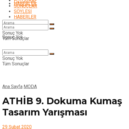
FOTOĞRAF
HABERLER
SONUÇLAR
SÖYLEŞİ
HABERLER
Sonuç Yok
Sonuç Yok
Tüm Sonuçlar
TASARIMYARISMALARI.COM
Tüm Sonuçlar
Sonuç Yok
Tüm Sonuçlar
Ana Sayfa
MODA
ATHİB 9. Dokuma Kumaş
Tasarım Yarışması
29 Şubat 2020