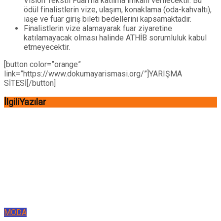
Vision Tekstil Fuarı’na katılma imkanı verilecektir. Bu
ödül finalistlerin vize, ulaşım, konaklama (oda-kahvaltı),
iaşe ve fuar giriş bileti bedellerini kapsamaktadır.
Finalistlerin vize alamayarak fuar ziyaretine
katılamayacak olması halinde ATHİB sorumluluk kabul
etmeyecektir.
[button color=”orange”
link=”https://www.dokumayarismasi.org/”]YARIŞMA
SİTESİ[/button]
İlgili
Yazılar
MODA