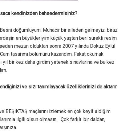
 kısaca kendinizden bahsedermisiniz?
Besni doğumluyum. Muhacir bir aileden gelmeyiz, biraz
kardeşin en büyükleriyim küçük yaştan beri sürekli resim
 liseden mezun olduktan sonra 2007 yılında Dokuz Eylül
e Cam tasarımı bölümünü kazandım. Fakat okumak
 yıl bir kez daha girdim yetenek sınavlarına ve bu kez
dım.
diğinizi ve sizi tanımlayacak özelliklerinizi de aktarır
ve BEŞİKTAŞ maçlarını izlemek en çok keyif aldığım
anımla ilgili olsun olmasın… Çok farklı bir daldan,
arşınıza.