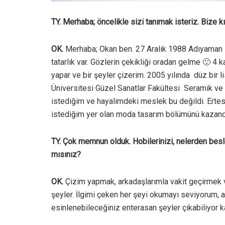
TY. Merhaba; öncelikle sizi tanımak isteriz. Bize
OK.
Merhaba; Okan ben. 27 Aralık 1988 Adıyaman 
tatarlık var. Gözlerin çekikliği oradan gelme 🙂 4 
yapar ve bir şeyler çizerim. 2005 yılında düz bir
Üniversitesi Güzel Sanatlar Fakültesi Seramik v
istediğim ve hayalimdeki meslek bu değildi. Ertesi
istediğim yer olan moda tasarım bölümünü kazan
TY. Çok memnun olduk. Hobilerinizi, nelerden beslen
mısınız?
OK.
Çizim yapmak, arkadaşlarımla vakit geçirmek 
şeyler. İlgimi çeken her şeyi okumayı seviyorum, al
esinlenebileceğiniz enterasan şeyler çıkabiliyor k