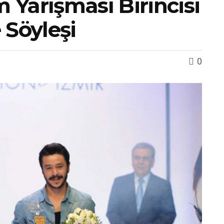
m Yarışması Birincisi
 Söyleşi
0