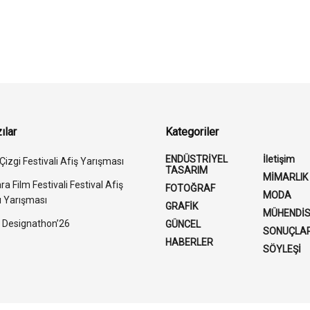
ılar
Kategoriler
ENDÜSTRİYEL
İletişim
Çizgi Festivali Afiş Yarışması
TASARIM
MİMARLIK
a Film Festivali Festival Afiş
FOTOĞRAF
MODA
ı Yarışması
GRAFİK
MÜHENDİS
Designathon’26
GÜNCEL
SONUÇLA
HABERLER
SÖYLEŞİ