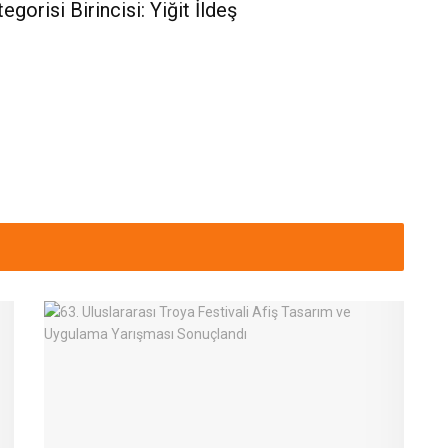
gorisi Birincisi: Yiğit İldeş