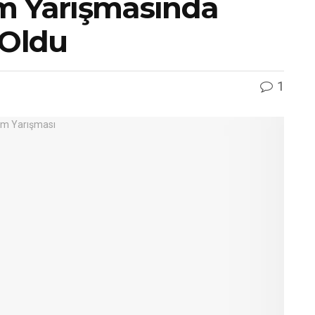
m Yarışmasında
 Oldu
1